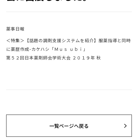
薬事日報
＜特集＞【話題の調剤⽀援システムを紹介】服薬指導と同時
に薬歴作成-カケハシ「Ｍｕｓ ｕｂｉ」
第５２回⽇本薬剤師会学術⼤会 ２０１９年 秋
⼀覧ページへ戻る