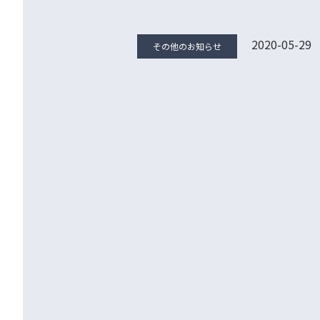
2020-05-29
その他のお知らせ
新体制への変更に
株式会社カケハシ（本社：東京都中央区
け株主総会および同月29日付け取締
●
背景
カケハシでは「日本の医療体験を、し
「Musubi」）を展開しています
か、カケハシでは 薬局向けの支援を