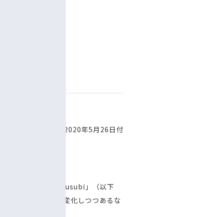
カケハシ」）は、2020年5月26日付
。
向けシステム「Musubi」（以下
取り巻く環境が大きく変化しつつあるな