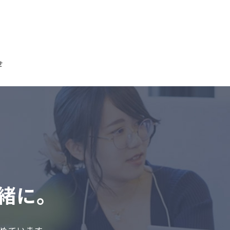
せ
緒に。