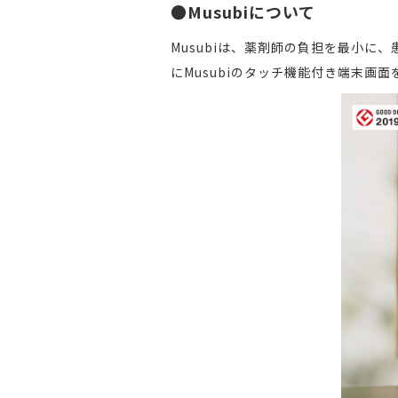
●Musubi
について
Musubiは、薬剤師の負担を最小
にMusubiのタッチ機能付き端末